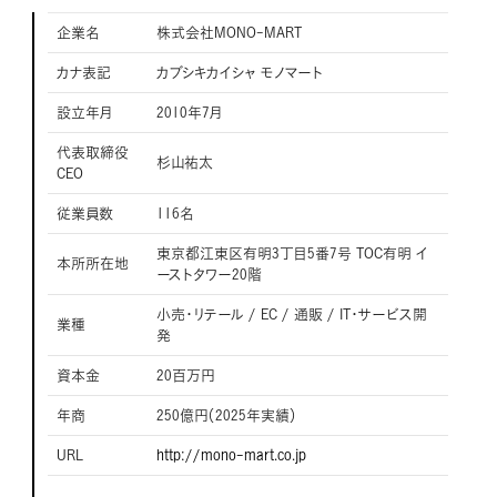
企業名
株式会社MONO-MART
カナ表記
カブシキカイシャ モノマート
設立年月
2010年7月
代表取締役
杉山祐太
CEO
従業員数
116名
東京都江東区有明3丁目5番7号 TOC有明 イ
本所所在地
ーストタワー20階
小売・リテール / EC / 通販 / IT・サービス開
業種
発
資本金
20百万円
年商
250億円（2025年実績）
URL
http://mono-mart.co.jp