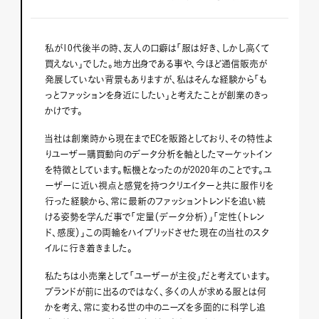
私が10代後半の時、友人の口癖は「服は好き、しかし高くて
買えない」でした。地方出身である事や、今ほど通信販売が
発展していない背景もありますが、私はそんな経験から「も
っとファッションを身近にしたい」と考えたことが創業のきっ
かけです。
当社は創業時から現在までECを販路としており、その特性よ
りユーザー購買動向のデータ分析を軸としたマーケットイン
を特徴としています。転機となったのが2020年のことです。ユ
ーザーに近い視点と感覚を持つクリエイターと共に服作りを
行った経験から、常に最新のファッショントレンドを追い続
ける姿勢を学んだ事で「定量（データ分析）」「定性（トレン
ド、感度）」この両輪をハイブリッドさせた現在の当社のスタ
イルに行き着きました。
私たちは小売業として「ユーザーが主役」だと考えています。
ブランドが前に出るのではなく、多くの人が求める服とは何
かを考え、常に変わる世の中のニーズを多面的に科学し追