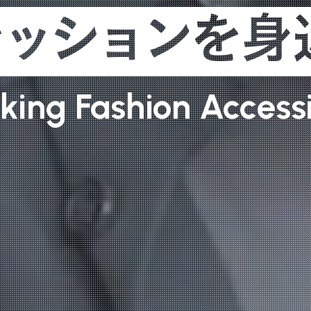
ァッションを身
k
i
n
g
F
a
s
h
i
o
n
A
c
c
e
s
s