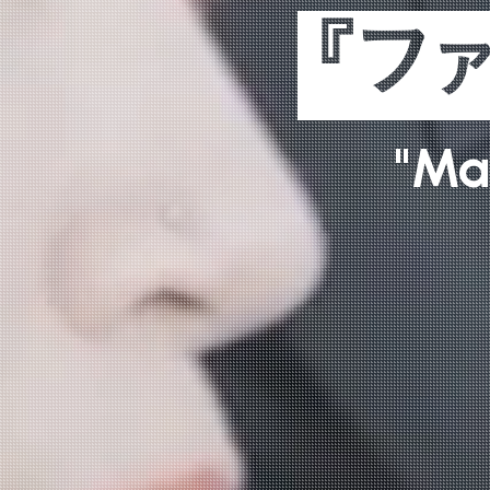
『フ
"
M
a