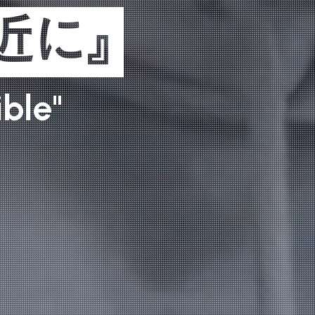
近に』
i
b
l
e
"